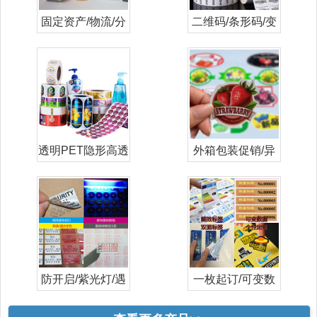
固定资产/物流/分
二维码/条形码/变
类打印标签
量/流水号
透明PET隐形高透
外箱包装促销/异
日化妆品标
形/彩色/标
防开启/紫光灯/遇
一枚起订/可变数
水高温变色
据/数码印刷