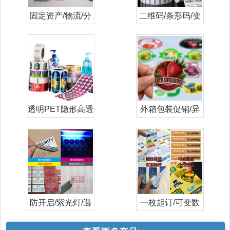
固定资产/物流/分
二维码/条形码/变
类打印标签
量/流水号
透明PET隐形高透
外箱包装促销/异
日化妆品标
形/彩色/标
防开启/紫光灯/遇
一枚起订/可变数
水高温变色
据/数码印刷