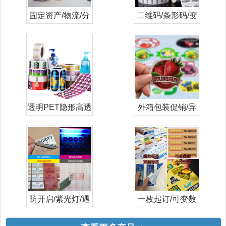
固定资产/物流/分
二维码/条形码/变
类打印标签
量/流水号
透明PET隐形高透
外箱包装促销/异
日化妆品标
形/彩色/标
防开启/紫光灯/遇
一枚起订/可变数
水高温变色
据/数码印刷