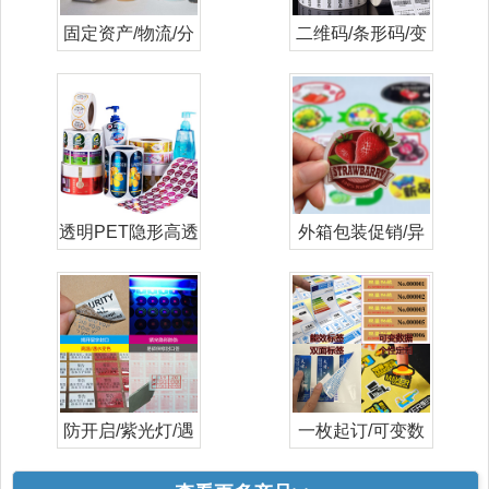
固定资产/物流/分
二维码/条形码/变
类打印标签
量/流水号
透明PET隐形高透
外箱包装促销/异
日化妆品标
形/彩色/标
防开启/紫光灯/遇
一枚起订/可变数
水高温变色
据/数码印刷