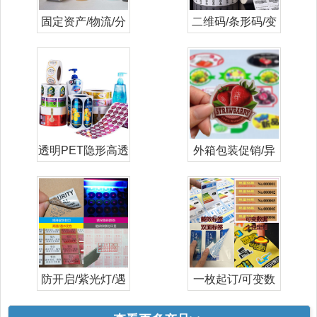
固定资产/物流/分
二维码/条形码/变
类打印标签
量/流水号
透明PET隐形高透
外箱包装促销/异
日化妆品标
形/彩色/标
防开启/紫光灯/遇
一枚起订/可变数
水高温变色
据/数码印刷