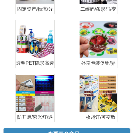
固定资产/物流/分
二维码/条形码/变
类打印标签
量/流水号
透明PET隐形高透
外箱包装促销/异
日化妆品标
形/彩色/标
防开启/紫光灯/遇
一枚起订/可变数
水高温变色
据/数码印刷