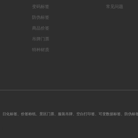
变码标签
常见问题
防伪标签
商品价签
吊牌门票
特种材质
、日化标签、价签称纸、景区门票、服装吊牌、空白打印签、可变数据标签、防伪标
-1