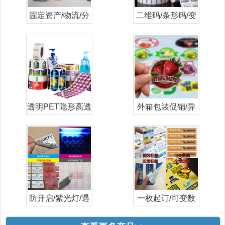
固定资产/物流/分
二维码/条形码/变
类打印标签
量/流水号
透明PET隐形高透
外箱包装促销/异
日化妆品标
形/彩色/标
防开启/紫光灯/遇
一枚起订/可变数
水高温变色
据/数码印刷