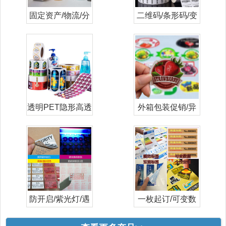
固定资产/物流/分
二维码/条形码/变
类打印标签
量/流水号
透明PET隐形高透
外箱包装促销/异
日化妆品标
形/彩色/标
防开启/紫光灯/遇
一枚起订/可变数
水高温变色
据/数码印刷